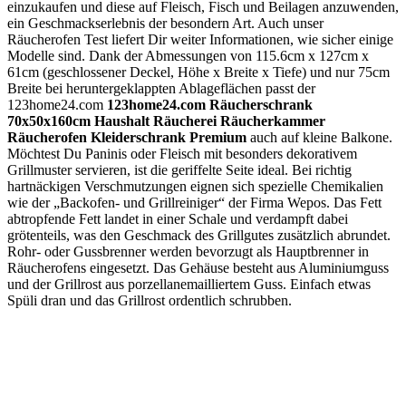
einzukaufen und diese auf Fleisch, Fisch und Beilagen anzuwenden,
ein Geschmackserlebnis der besondern Art. Auch unser
Räucherofen Test liefert Dir weiter Informationen, wie sicher einige
Modelle sind. Dank der Abmessungen von 115.6cm x 127cm x
61cm (geschlossener Deckel, Höhe x Breite x Tiefe) und nur 75cm
Breite bei heruntergeklappten Ablageflächen passt der
123home24.com
123home24.com Räucherschrank
70x50x160cm Haushalt Räucherei Räucherkammer
Räucherofen Kleiderschrank Premium
auch auf kleine Balkone.
Möchtest Du Paninis oder Fleisch mit besonders dekorativem
Grillmuster servieren, ist die geriffelte Seite ideal. Bei richtig
hartnäckigen Verschmutzungen eignen sich spezielle Chemikalien
wie der „Backofen- und Grillreiniger“ der Firma Wepos. Das Fett
abtropfende Fett landet in einer Schale und verdampft dabei
grötenteils, was den Geschmack des Grillgutes zusätzlich abrundet.
Rohr- oder Gussbrenner werden bevorzugt als Hauptbrenner in
Räucherofens eingesetzt. Das Gehäuse besteht aus Aluminiumguss
und der Grillrost aus porzellanemailliertem Guss. Einfach etwas
Spüli dran und das Grillrost ordentlich schrubben.