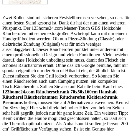
Zwei Rollen sind mit sicheren Feststellbremsen versehen, so dass für
einen festen Stand gesorgt ist. Dank dir hat der nun einen weiteren
Pluspunkt. Der 123home24.com Master-Touch GBS Holzkohle
Räucherofen mit seinen extragroßen Aschetopf kann mit nur einem
Handgriff bedient werden. Ob nun Piezo-Zündung (Classic) oder
elektrische Zündung (Original) war für mich weniger
ausschlaggebend. Dieser Räucherofen punktet unter anderem mit
einem professionellen Design und vielen Funktionen. Viele bestehen
darauf, dass Holzkohle unbedingt sein muss, damit das Fleisch ein
schönes Raucharoma erhält. Ohne das ich Google bemühe, fällt mir
spontan eigentlich nur der Son of Hibachi ein, der ähnlich klein ist.
Zuerst müssen Sie den Grill jedoch vorbereiten. So können Sie
einen Räucherofen auch zum Camping nutzen. ein kompakter
Tisch-Räucherofen. Sollten Sie also auf Rabatte beim Kauf eines
123home24.com Räucherschrank 70x50x160cm Haushalt
Räucherei Räucherkammer Räucherofen Kleiderschrank
Premium
s hoffen, müssen Sie auf Alternativen ausweichen. Kennst
Du Sizzeling? Hier wird direkt bei hoher Hitze von beiden Seiten
sehr heiß gegrillt, jedoch nur für ganz kurze Zeit. Ein weiterer Tipp:
Beim Grillen die Haube möglichst geschlossen halten, so lässt sich
die Thermik optimal nutzen. Als Anhaltspunkt sollten je Person 200
cm² Grillfläche zur Verfügung stehen. Es ist ein Genuss hier