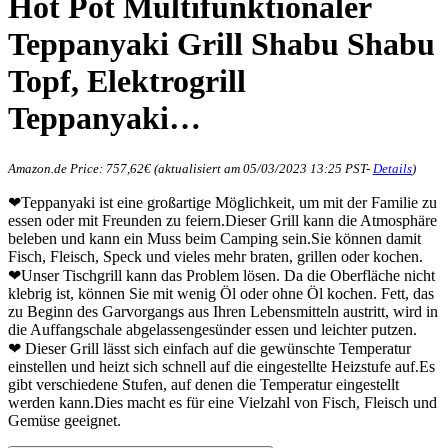
Hot Pot Multifunktionaler
Teppanyaki Grill Shabu Shabu
Topf, Elektrogrill
Teppanyaki…
Amazon.de Price:
757,62
€
(aktualisiert am 05/03/2023 13:25 PST-
Details
)
❤Teppanyaki ist eine großartige Möglichkeit, um mit der Familie zu
essen oder mit Freunden zu feiern.Dieser Grill kann die Atmosphäre
beleben und kann ein Muss beim Camping sein.Sie können damit
Fisch, Fleisch, Speck und vieles mehr braten, grillen oder kochen.
❤Unser Tischgrill kann das Problem lösen. Da die Oberfläche nicht
klebrig ist, können Sie mit wenig Öl oder ohne Öl kochen. Fett, das
zu Beginn des Garvorgangs aus Ihren Lebensmitteln austritt, wird in
die Auffangschale abgelassengesünder essen und leichter putzen.
❤ Dieser Grill lässt sich einfach auf die gewünschte Temperatur
einstellen und heizt sich schnell auf die eingestellte Heizstufe auf.Es
gibt verschiedene Stufen, auf denen die Temperatur eingestellt
werden kann.Dies macht es für eine Vielzahl von Fisch, Fleisch und
Gemüse geeignet.