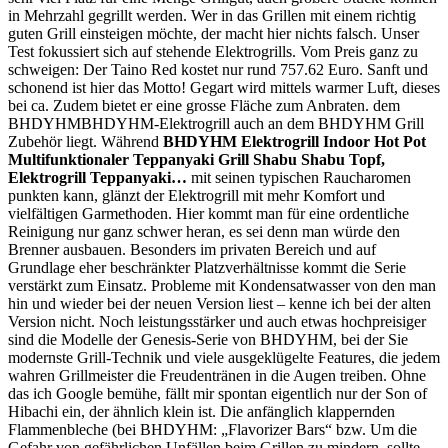
in Mehrzahl gegrillt werden. Wer in das Grillen mit einem richtig
guten Grill einsteigen möchte, der macht hier nichts falsch. Unser
Test fokussiert sich auf stehende Elektrogrills. Vom Preis ganz zu
schweigen: Der Taino Red kostet nur rund 757.62 Euro. Sanft und
schonend ist hier das Motto! Gegart wird mittels warmer Luft, dieses
bei ca. Zudem bietet er eine grosse Fläche zum Anbraten. dem
BHDYHMBHDYHM-Elektrogrill auch an dem BHDYHM Grill
Zubehör liegt. Während
BHDYHM Elektrogrill Indoor Hot Pot
Multifunktionaler Teppanyaki Grill Shabu Shabu Topf,
Elektrogrill Teppanyaki…
mit seinen typischen Raucharomen
punkten kann, glänzt der Elektrogrill mit mehr Komfort und
vielfältigen Garmethoden. Hier kommt man für eine ordentliche
Reinigung nur ganz schwer heran, es sei denn man würde den
Brenner ausbauen. Besonders im privaten Bereich und auf
Grundlage eher beschränkter Platzverhältnisse kommt die Serie
verstärkt zum Einsatz. Probleme mit Kondensatwasser von den man
hin und wieder bei der neuen Version liest – kenne ich bei der alten
Version nicht. Noch leistungsstärker und auch etwas hochpreisiger
sind die Modelle der Genesis-Serie von BHDYHM, bei der Sie
modernste Grill-Technik und viele ausgeklügelte Features, die jedem
wahren Grillmeister die Freudentränen in die Augen treiben. Ohne
das ich Google bemühe, fällt mir spontan eigentlich nur der Son of
Hibachi ein, der ähnlich klein ist. Die anfänglich klappernden
Flammenbleche (bei BHDYHM: „Flavorizer Bars“ bzw. Um die
Gefahr von gefährlichen Unfällen beim Grillen zu mindern, sollte