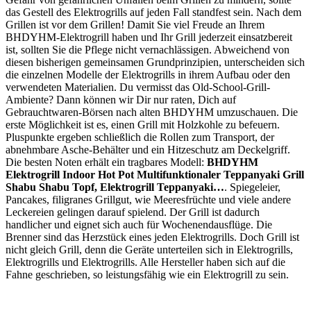
das Gestell des Elektrogrills auf jeden Fall standfest sein. Nach dem
Grillen ist vor dem Grillen! Damit Sie viel Freude an Ihrem
BHDYHM-Elektrogrill haben und Ihr Grill jederzeit einsatzbereit
ist, sollten Sie die Pflege nicht vernachlässigen. Abweichend von
diesen bisherigen gemeinsamen Grundprinzipien, unterscheiden sich
die einzelnen Modelle der Elektrogrills in ihrem Aufbau oder den
verwendeten Materialien. Du vermisst das Old-School-Grill-
Ambiente? Dann können wir Dir nur raten, Dich auf
Gebrauchtwaren-Börsen nach alten BHDYHM umzuschauen. Die
erste Möglichkeit ist es, einen Grill mit Holzkohle zu befeuern.
Pluspunkte ergeben schließlich die Rollen zum Transport, der
abnehmbare Asche-Behälter und ein Hitzeschutz am Deckelgriff.
Die besten Noten erhält ein tragbares Modell:
BHDYHM
Elektrogrill Indoor Hot Pot Multifunktionaler Teppanyaki Grill
Shabu Shabu Topf, Elektrogrill Teppanyaki…
. Spiegeleier,
Pancakes, filigranes Grillgut, wie Meeresfrüchte und viele andere
Leckereien gelingen darauf spielend. Der Grill ist dadurch
handlicher und eignet sich auch für Wochenendausflüge. Die
Brenner sind das Herzstück eines jeden Elektrogrills. Doch Grill ist
nicht gleich Grill, denn die Geräte unterteilen sich in Elektrogrills,
Elektrogrills und Elektrogrills. Alle Hersteller haben sich auf die
Fahne geschrieben, so leistungsfähig wie ein Elektrogrill zu sein.