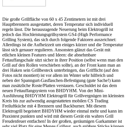
Die große Grillfläche von 60 x 45 Zentimetern ist mit drei
Hauptbrennern ausgestattet, deren Temperatur sich individuell
regeln lässt. Die herausragende Neuerung beim Elektrogrill ist
jedoch das Hochleistungsgrillsystem GS4 (High Performance
Grilling System), das sich durch folgende Faktoren auszeichnet:
Allerdings ist die Aufheizzeit um einiges kürzer und die Temperatur
lässt sich genauer regulieren. Ansonsten glänzt das Gerät mit
etlichen kleinen Features und Ideen: die abnehmbare
Fettauffangschale sitzt sicher in ihrer Position (selbst wenn man den
Grill auf den Rollen verschieben sollte), an der Front kann man an
drei Haken sein Grillbesteck unterbringen, das Grifflicht (auf den
Fotos nicht montiert) ist vor allem im Winter sehr hilfreich und
neben der Spanngurt-Gasflaschen-Befestigung (gute Sache!) kann
man zusätzliche Roste/Platten verstauen. Geschuldet ist das dem
neuen Fettauffangsystem von BHDYHM. Von der Mini-
Ausführung BHDYHM Elektrogrill für Grillvergnügen im kleinsten
Kreis bis zur aufwendig ausgestatteten mobilen CS Trading
Freiluftküche mit 4 Brennern und Backburner. Mit diesem
Elektrogrill begeistert BHDYHM wieder einmal mehr und kann im
Praxistest punkten und wird mit diesem Gerät ein wahres Grill
Freudenfeuer entfachen! In der großen, geräumigen Garkammer ist
sehr viel Platz für eine Menge Grillgut, auch größere Stücke können