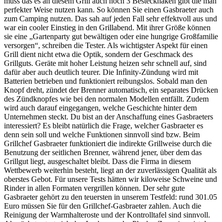
muss das es an diesem Grill auch noch 3 Besteckhaken gibt die man
perfekter Weise nutzen kann. So können Sie einen Gasbraeter auch
zum Camping nutzen. Das sah auf jeden Fall sehr effektvoll aus und
war ein cooler Einstieg in den Grillabend. Mit ihrer Größe können
sie eine „Gartenparty gut bewältigen oder eine hungrige Großfamilie
versorgen“, schreiben die Tester. Als wichtigster Aspekt für einen
Grill dient nicht etwa die Optik, sondern der Geschmack des
Grillguts. Geräte mit hoher Leistung heizen sehr schnell auf, sind
dafür aber auch deutlich teurer. Die Infinity-Zündung wird mit
Batterien betrieben und funktioniert reibungslos. Sobald man den
Knopf dreht, zündet der Brenner automatisch, ein separates Drücken
des Zündknopfes wie bei den normalen Modellen entfällt. Zudem
wird auch darauf eingegangen, welche Geschichte hinter dem
Unternehmen steckt. Du bist an der Anschaffung eines Gasbraeters
interessiert? Es bleibt natürlich die Frage, welcher Gasbraeter es
denn sein soll und welche Funktionen sinnvoll sind bzw. Beim
Grillchef Gasbraeter funktioniert die indirekte Grillweise durch die
Benutzung der seitlichen Brenner, während jener, über dem das
Grillgut liegt, ausgeschaltet bleibt. Dass die Firma in diesem
Wettbewerb weiterhin besteht, liegt an der zuverlässigen Qualität als
oberstes Gebot. Für unsere Tests hätten wir kiloweise Schweine und
Rinder in allen Formaten vergrillen können. Der sehr gute
Gasbraeter gehört zu den teuersten in unserem Testfeld: rund 301.05
Euro müssen Sie für den Grillchef-Gasbraeter zahlen. Auch die
Reinigung der Warmhalteroste und der Kontrolltafel sind sinnvoll.