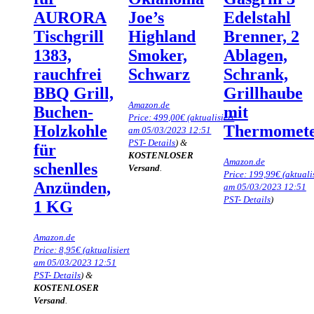
AURORA
Joe’s
Edelstahl
Tischgrill
Highland
Brenner, 2
1383,
Smoker,
Ablagen,
rauchfrei
Schwarz
Schrank,
BBQ Grill,
Grillhaube
Amazon.de
Buchen-
mit
Price:
499,00
€
(aktualisiert
Holzkohle
Thermomet
am 05/03/2023 12:51
PST-
Details
)
&
für
KOSTENLOSER
Amazon.de
schenlles
Versand
.
Price:
199,99
€
(aktuali
Anzünden,
am 05/03/2023 12:51
PST-
Details
)
1 KG
Amazon.de
Price:
8,95
€
(aktualisiert
am 05/03/2023 12:51
PST-
Details
)
&
KOSTENLOSER
Versand
.