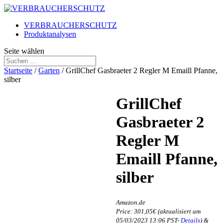
VERBRAUCHERSCHUTZ
Produktanalysen
Seite wählen
Startseite
/
Garten
/ GrillChef Gasbraeter 2 Regler M Emaill Pfanne,
silber
GrillChef
Gasbraeter 2
Regler M
Emaill Pfanne,
Amazon
Prime
silber
Free
Shipping
Free
Amazon.de
Shipping
Price:
301,05
€
(aktualisiert am
05/03/2023 13:06 PST-
Details
)
&