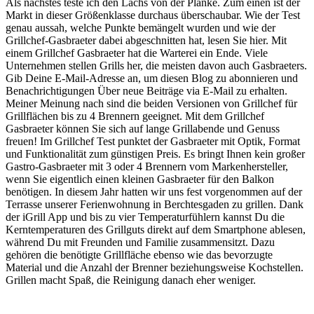
Als nächstes teste ich den Lachs von der Planke. Zum einen ist der
Markt in dieser Größenklasse durchaus überschaubar. Wie der Test
genau aussah, welche Punkte bemängelt wurden und wie der
Grillchef-Gasbraeter dabei abgeschnitten hat, lesen Sie hier. Mit
einem Grillchef Gasbraeter hat die Warterei ein Ende. Viele
Unternehmen stellen Grills her, die meisten davon auch Gasbraeters.
Gib Deine E-Mail-Adresse an, um diesen Blog zu abonnieren und
Benachrichtigungen Über neue Beiträge via E-Mail zu erhalten.
Meiner Meinung nach sind die beiden Versionen von Grillchef für
Grillflächen bis zu 4 Brennern geeignet. Mit dem Grillchef
Gasbraeter können Sie sich auf lange Grillabende und Genuss
freuen! Im Grillchef Test punktet der Gasbraeter mit Optik, Format
und Funktionalität zum günstigen Preis. Es bringt Ihnen kein großer
Gastro-Gasbraeter mit 3 oder 4 Brennern vom Markenhersteller,
wenn Sie eigentlich einen kleinen Gasbraeter für den Balkon
benötigen. In diesem Jahr hatten wir uns fest vorgenommen auf der
Terrasse unserer Ferienwohnung in Berchtesgaden zu grillen. Dank
der iGrill App und bis zu vier Temperaturfühlern kannst Du die
Kerntemperaturen des Grillguts direkt auf dem Smartphone ablesen,
während Du mit Freunden und Familie zusammensitzt. Dazu
gehören die benötigte Grillfläche ebenso wie das bevorzugte
Material und die Anzahl der Brenner beziehungsweise Kochstellen.
Grillen macht Spaß, die Reinigung danach eher weniger.