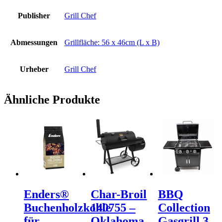
Publisher
Grill Chef
Abmessungen
Grillfläche: 56 x 46cm (L x B)
Urheber
Grill Chef
Ähnliche Produkte
Enders®
Char-Broil
BBQ
Buchenholzkohle
140755 –
Collection
für
Oklahoma
Gasgrill 3