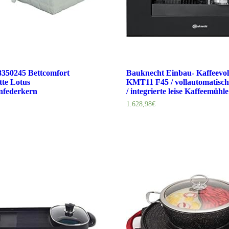
8350245 Bettcomfort
Bauknecht Einbau- Kaffeevol
tte Lotus
KMT11 F45 / vollautomatisch
nfederkern
/ integrierte leise Kaffeemühl
1.628,98
€