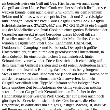
als beispielsweise ein Grill mit Gas. Hier haben wir auch einen
Gasgrill aus dem Hause Profi Cook welcher sicherlich Ihr Interesse
wecken könnte, denn auch dieser Grill kommt aus dem Premium
Sektor und hält das was er verspricht, Qualität und Zuverlässigkeit
mitzubringen. Auch der Profi Cook Gasgrill
Profi Cook Gasgrill,
Edelstahl/schwarz, 37x127x43.7 cm, PC-GG 1129
ist ein Gasgrill
aus der Modellreihe von Profi Cook die einer großen Beliebtheit der
Gasgriller ausgesetzt ist und besonders dieses Modell gilt als
Bestseller unter den Gasgrill Modellen der Modellreihe. Getestet
wurden Gasgrills von Profi Cook, Landmann, Char-Broil,
Outdoorchef, Campingaz und Barbecook. Der optisch größte
Unterschied ergibt sich durch den geschlossenen Unterschrank, in
dem Zubehör für einen ordentlichen Gesamteindruck hinter
Schranktüren verschwindet. Diese lässt sich auch ebenmäßig auf
dem gesamten Grillrost erzielen und exakt regeln. Außerdem liefern
sie ein eindrucksvolles Branding, das besonders bei gelungenen
Steaks nicht fehlen darf. Möchten Sie jedoch auf einem Balkon oder
auf der Terrasse schnell einmal den Grill anwerfen, kann ein
Gasgrill vorteilhaft sein. Tipp: Mit Infrarot sofort loslegen! Wer
keine unnötige Zeit beim Anheizen des Grills vergeuden möchte,
setzt auf einen Gasgrill mit Keramikbrenner. Einfacher in der
Handhabung ist der Gasgrill Profi Cook, der auf Dauer auch noch
günstiger ist. Er erzielt hinsichtlich des Geschmacks dieselben
Ergebnisse, ist dafür aber um einiges günstiger. Wichtig ist, dass Sie
mit Ihrem neuen Grill das Grillerlebnis genießen können. Die