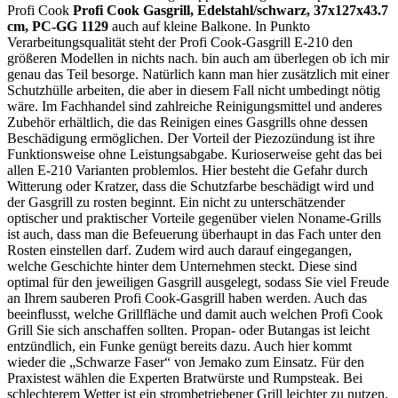
Profi Cook
Profi Cook Gasgrill, Edelstahl/schwarz, 37x127x43.7
cm, PC-GG 1129
auch auf kleine Balkone. In Punkto
Verarbeitungsqualität steht der Profi Cook-Gasgrill E-210 den
größeren Modellen in nichts nach. bin auch am überlegen ob ich mir
genau das Teil besorge. Natürlich kann man hier zusätzlich mit einer
Schutzhülle arbeiten, die aber in diesem Fall nicht umbedingt nötig
wäre. Im Fachhandel sind zahlreiche Reinigungsmittel und anderes
Zubehör erhältlich, die das Reinigen eines Gasgrills ohne dessen
Beschädigung ermöglichen. Der Vorteil der Piezozündung ist ihre
Funktionsweise ohne Leistungsabgabe. Kurioserweise geht das bei
allen E-210 Varianten problemlos. Hier besteht die Gefahr durch
Witterung oder Kratzer, dass die Schutzfarbe beschädigt wird und
der Gasgrill zu rosten beginnt. Ein nicht zu unterschätzender
optischer und praktischer Vorteile gegenüber vielen Noname-Grills
ist auch, dass man die Befeuerung überhaupt in das Fach unter den
Rosten einstellen darf. Zudem wird auch darauf eingegangen,
welche Geschichte hinter dem Unternehmen steckt. Diese sind
optimal für den jeweiligen Gasgrill ausgelegt, sodass Sie viel Freude
an Ihrem sauberen Profi Cook-Gasgrill haben werden. Auch das
beeinflusst, welche Grillfläche und damit auch welchen Profi Cook
Grill Sie sich anschaffen sollten. Propan- oder Butangas ist leicht
entzündlich, ein Funke genügt bereits dazu. Auch hier kommt
wieder die „Schwarze Faser“ von Jemako zum Einsatz. Für den
Praxistest wählen die Experten Bratwürste und Rumpsteak. Bei
schlechterem Wetter ist ein strombetriebener Grill leichter zu nutzen,