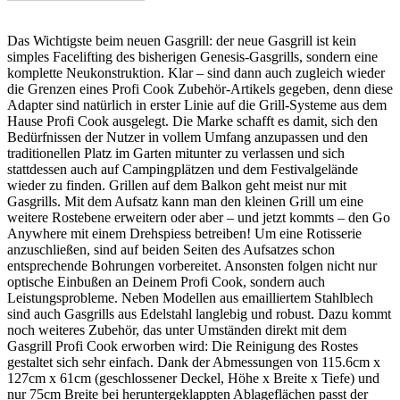
Das Wichtigste beim neuen Gasgrill: der neue Gasgrill ist kein
simples Facelifting des bisherigen Genesis-Gasgrills, sondern eine
komplette Neukonstruktion. Klar – sind dann auch zugleich wieder
die Grenzen eines Profi Cook Zubehör-Artikels gegeben, denn diese
Adapter sind natürlich in erster Linie auf die Grill-Systeme aus dem
Hause Profi Cook ausgelegt. Die Marke schafft es damit, sich den
Bedürfnissen der Nutzer in vollem Umfang anzupassen und den
traditionellen Platz im Garten mitunter zu verlassen und sich
stattdessen auch auf Campingplätzen und dem Festivalgelände
wieder zu finden. Grillen auf dem Balkon geht meist nur mit
Gasgrills. Mit dem Aufsatz kann man den kleinen Grill um eine
weitere Rostebene erweitern oder aber – und jetzt kommts – den Go
Anywhere mit einem Drehspiess betreiben! Um eine Rotisserie
anzuschließen, sind auf beiden Seiten des Aufsatzes schon
entsprechende Bohrungen vorbereitet. Ansonsten folgen nicht nur
optische Einbußen an Deinem Profi Cook, sondern auch
Leistungsprobleme. Neben Modellen aus emailliertem Stahlblech
sind auch Gasgrills aus Edelstahl langlebig und robust. Dazu kommt
noch weiteres Zubehör, das unter Umständen direkt mit dem
Gasgrill Profi Cook erworben wird: Die Reinigung des Rostes
gestaltet sich sehr einfach. Dank der Abmessungen von 115.6cm x
127cm x 61cm (geschlossener Deckel, Höhe x Breite x Tiefe) und
nur 75cm Breite bei heruntergeklappten Ablageflächen passt der