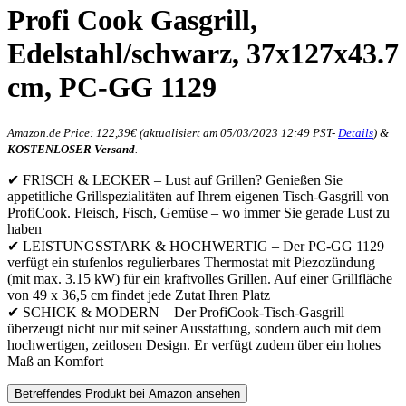
Profi Cook Gasgrill,
Edelstahl/schwarz, 37x127x43.7
cm, PC-GG 1129
Amazon.de Price:
122,39
€
(aktualisiert am 05/03/2023 12:49 PST-
Details
)
&
KOSTENLOSER Versand
.
✔ FRISCH & LECKER – Lust auf Grillen? Genießen Sie
appetitliche Grillspezialitäten auf Ihrem eigenen Tisch-Gasgrill von
ProfiCook. Fleisch, Fisch, Gemüse – wo immer Sie gerade Lust zu
haben
✔ LEISTUNGSSTARK & HOCHWERTIG – Der PC-GG 1129
verfügt ein stufenlos regulierbares Thermostat mit Piezozündung
(mit max. 3.15 kW) für ein kraftvolles Grillen. Auf einer Grillfläche
von 49 x 36,5 cm findet jede Zutat Ihren Platz
✔ SCHICK & MODERN – Der ProfiCook-Tisch-Gasgrill
überzeugt nicht nur mit seiner Ausstattung, sondern auch mit dem
hochwertigen, zeitlosen Design. Er verfügt zudem über ein hohes
Maß an Komfort
Betreffendes Produkt bei Amazon ansehen