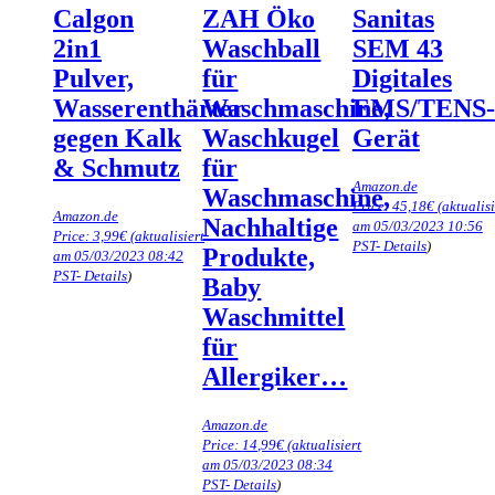
Calgon
ZAH Öko
Sanitas
2in1
Waschball
SEM 43
Pulver,
für
Digitales
Wasserenthärter
Waschmaschine,
EMS/TENS-
gegen Kalk
Waschkugel
Gerät
& Schmutz
für
Amazon.de
Waschmaschine,
Price:
45,18
€
(aktualisi
Amazon.de
Nachhaltige
am 05/03/2023 10:56
Price:
3,99
€
(aktualisiert
PST-
Details
)
Produkte,
am 05/03/2023 08:42
PST-
Details
)
Baby
Waschmittel
für
Allergiker…
Amazon.de
Price:
14,99
€
(aktualisiert
am 05/03/2023 08:34
PST-
Details
)