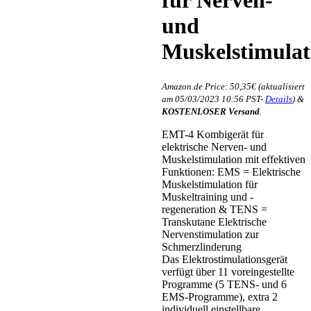
für Nerven-
Free
Shipping
und
Free
Shipping
Muskelstimula
Amazon.de Price:
50,35
€
(aktualisiert
am 05/03/2023 10:56 PST-
Details
)
&
KOSTENLOSER Versand
.
EMT-4 Kombigerät für
elektrische Nerven- und
Muskelstimulation mit effektiven
Funktionen: EMS = Elektrische
Muskelstimulation für
Muskeltraining und -
regeneration & TENS =
Transkutane Elektrische
Nervenstimulation zur
Schmerzlinderung
Das Elektrostimulationsgerät
verfügt über 11 voreingestellte
Programme (5 TENS- und 6
EMS-Programme), extra 2
individuell einstellbare