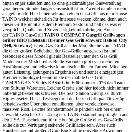
hinten enger zulaufen und so eine gleichmäßigere Gasverteilung
garantieren. Stundenlanger Gasaustritt ist im Zweifel nämlich mehr
als gefährlich! Hier haben wir auch einen Gas-Grill aus dem Hause
TAINO welcher sicherlich Ihr Interesse wecken könnte, denn auch
dieser Grill kommt aus dem Premium Sektor und hält das was er
verspricht, Qualität und Zuverlässigkeit mitzubringen. Auch
der TAINO Gas-Grill
TAINO COMPACT Gasgrill Grillwagen
Griller BBQ Edelstahl-Brenner Gas-Grill schwarz Balkon City
(3+0, Schwarz)
ist ein Gas-Grill aus der Modellreihe von TAINO
die einer großen Beliebtheit der Gas-Griller ausgesetzt ist und
besonders dieses Modell gilt als Bestseller unter den Gas-Grill
Modellen der Modellreihe. Beide Varianten gibt es in mehreren
Ausführungen und teilweise in unterschiedlichen Farben. Mit einer
guten Leistung, gelungenen Ergebnissen und seiner einzigartigen
Brennertechnologie beeindruckte der mobile Gas-Grill
CAMPINGAZ 3 Series RBS® L im Frühsommer 2026 das Team
von Stiftung Warentest. Leichte Geräte sind hier jedoch nicht immer
unbedingt besser als schwere. Die Sear Station wird quasi durch
High+ ersetzt. Unser Testsieger mit der besten Grillqualität verfügt
beispielsweise Über einen emaillierten, aber vergleichsweise
massiven Rost. Leichte Standardmodelle pendeln sich bei einem
Gewicht zwischen 35 – 45 kg ein. TAINO stammt ursprünglich aus
den USA. Entscheidend für die benötigte Größe eines Gas-Grills
sollte die zur Verfügung stehende Grillfläche sein. Aber auch
Hausbesitzer mit großem Grundstück ohne nörgelnde Anwohner