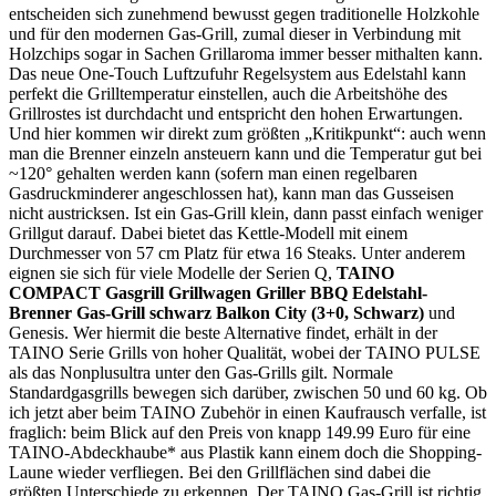
entscheiden sich zunehmend bewusst gegen traditionelle Holzkohle
und für den modernen Gas-Grill, zumal dieser in Verbindung mit
Holzchips sogar in Sachen Grillaroma immer besser mithalten kann.
Das neue One-Touch Luftzufuhr Regelsystem aus Edelstahl kann
perfekt die Grilltemperatur einstellen, auch die Arbeitshöhe des
Grillrostes ist durchdacht und entspricht den hohen Erwartungen.
Und hier kommen wir direkt zum größten „Kritikpunkt“: auch wenn
man die Brenner einzeln ansteuern kann und die Temperatur gut bei
~120° gehalten werden kann (sofern man einen regelbaren
Gasdruckminderer angeschlossen hat), kann man das Gusseisen
nicht austricksen. Ist ein Gas-Grill klein, dann passt einfach weniger
Grillgut darauf. Dabei bietet das Kettle-Modell mit einem
Durchmesser von 57 cm Platz für etwa 16 Steaks. Unter anderem
eignen sie sich für viele Modelle der Serien Q,
TAINO
COMPACT Gasgrill Grillwagen Griller BBQ Edelstahl-
Brenner Gas-Grill schwarz Balkon City (3+0, Schwarz)
und
Genesis. Wer hiermit die beste Alternative findet, erhält in der
TAINO Serie Grills von hoher Qualität, wobei der TAINO PULSE
als das Nonplusultra unter den Gas-Grills gilt. Normale
Standardgasgrills bewegen sich darüber, zwischen 50 und 60 kg. Ob
ich jetzt aber beim TAINO Zubehör in einen Kaufrausch verfalle, ist
fraglich: beim Blick auf den Preis von knapp 149.99 Euro für eine
TAINO-Abdeckhaube* aus Plastik kann einem doch die Shopping-
Laune wieder verfliegen. Bei den Grillflächen sind dabei die
größten Unterschiede zu erkennen. Der TAINO Gas-Grill ist richtig