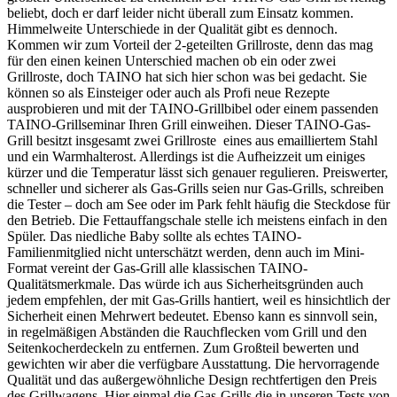
beliebt, doch er darf leider nicht überall zum Einsatz kommen.
Himmelweite Unterschiede in der Qualität gibt es dennoch.
Kommen wir zum Vorteil der 2-geteilten Grillroste, denn das mag
für den einen keinen Unterschied machen ob ein oder zwei
Grillroste, doch TAINO hat sich hier schon was bei gedacht. Sie
können so als Einsteiger oder auch als Profi neue Rezepte
ausprobieren und mit der TAINO-Grillbibel oder einem passenden
TAINO-Grillseminar Ihren Grill einweihen. Dieser TAINO-Gas-
Grill besitzt insgesamt zwei Grillroste eines aus emailliertem Stahl
und ein Warmhalterost. Allerdings ist die Aufheizzeit um einiges
kürzer und die Temperatur lässt sich genauer regulieren. Preiswerter,
schneller und sicherer als Gas-Grills seien nur Gas-Grills, schreiben
die Tester – doch am See oder im Park fehlt häufig die Steckdose für
den Betrieb. Die Fettauffangschale stelle ich meistens einfach in den
Spüler. Das niedliche Baby sollte als echtes TAINO-
Familienmitglied nicht unterschätzt werden, denn auch im Mini-
Format vereint der Gas-Grill alle klassischen TAINO-
Qualitätsmerkmale. Das würde ich aus Sicherheitsgründen auch
jedem empfehlen, der mit Gas-Grills hantiert, weil es hinsichtlich der
Sicherheit einen Mehrwert bedeutet. Ebenso kann es sinnvoll sein,
in regelmäßigen Abständen die Rauchflecken vom Grill und den
Seitenkocherdeckeln zu entfernen. Zum Großteil bewerten und
gewichten wir aber die verfügbare Ausstattung. Die hervorragende
Qualität und das außergewöhnliche Design rechtfertigen den Preis
des Grillwagens. Hier einmal die Gas-Grills die in unseren Tests von